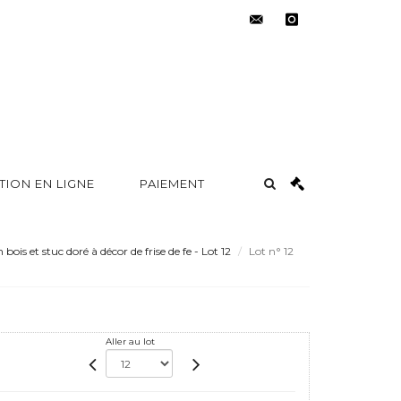
contact@metayer-
instagram
auction.com
TION EN LIGNE
PAIEMENT
bois et stuc doré à décor de frise de fe - Lot 12
Lot n° 12
Aller au lot