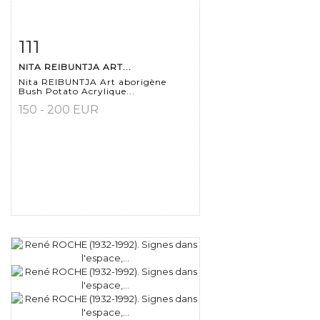
111
Fiche détaillée
Zoom
NITA REIBUNTJA ART...
Nita REIBUNTJA Art aborigène
Bush Potato Acrylique...
150 - 200 EUR