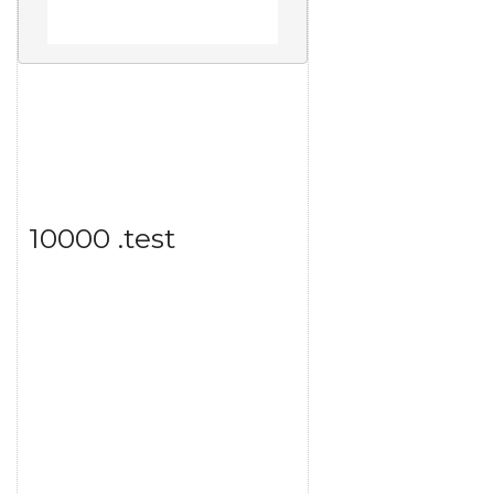
10000 .test
Item detail
Zoom