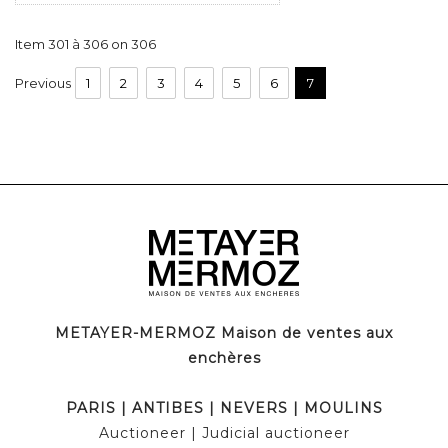
Item 301 à 306 on 306
Previous
1
2
3
4
5
6
7
METAYER-MERMOZ Maison de ventes aux
enchères
PARIS
|
ANTIBES
|
NEVERS
|
MOULINS
Auctioneer
| Judicial auctioneer