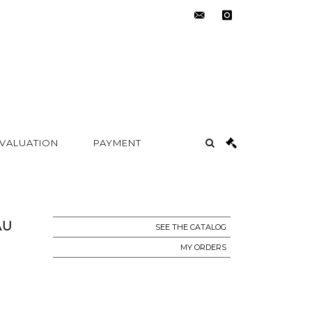
contact@metayer-
instagram
auction.com
 VALUATION
PAYMENT
AU
SEE THE CATALOG
MY ORDERS