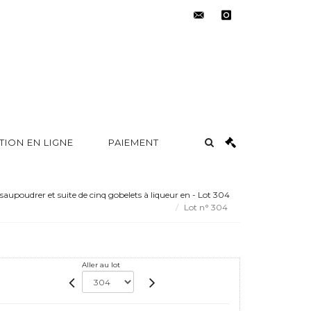
contact@metayer-
instagram
auction.com
TION EN LIGNE
PAIEMENT
 saupoudrer et suite de cinq gobelets à liqueur en - Lot 304
Lot n° 304
Aller au lot