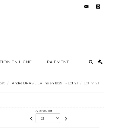
contact@metayer-
instagram
auction.com
TION EN LIGNE
PAIEMENT
tat
André BRASILIER (né en 1929). - Lot 21
Lot n° 21
Aller au lot