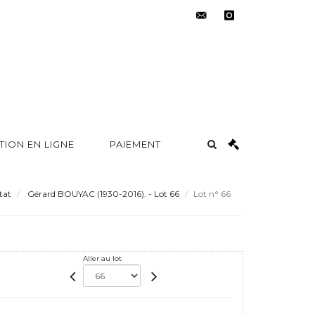
contact@metayer-
instagram
auction.com
TION EN LIGNE
PAIEMENT
tat
Gérard BOUYAC (1930-2016). - Lot 66
Lot n° 66
Aller au lot