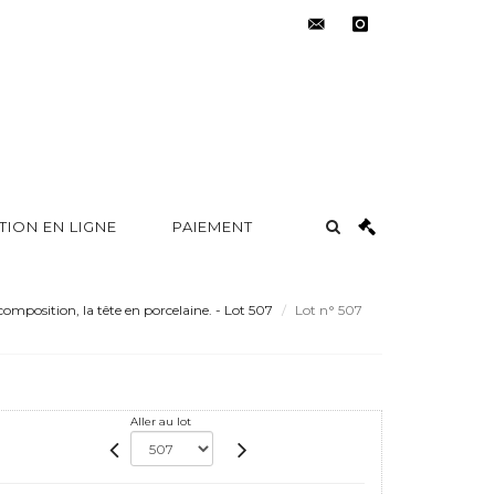
contact@metayer-
instagram
auction.com
TION EN LIGNE
PAIEMENT
omposition, la tête en porcelaine. - Lot 507
Lot n° 507
Aller au lot