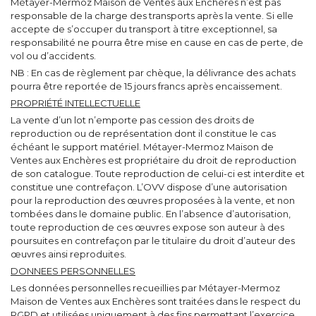
Métayer-Mermoz Maison de Ventes aux Enchères n’est pas
responsable de la charge des transports après la vente. Si elle
accepte de s’occuper du transport à titre exceptionnel, sa
responsabilité ne pourra être mise en cause en cas de perte, de
vol ou d’accidents.
NB : En cas de règlement par chèque, la délivrance des achats
pourra être reportée de 15 jours francs après encaissement.
PROPRIÉTÉ INTELLECTUELLE
La vente d’un lot n’emporte pas cession des droits de
reproduction ou de représentation dont il constitue le cas
échéant le support matériel. Métayer-Mermoz Maison de
Ventes aux Enchères est propriétaire du droit de reproduction
de son catalogue. Toute reproduction de celui-ci est interdite et
constitue une contrefaçon. L’OVV dispose d’une autorisation
pour la reproduction des œuvres proposées à la vente, et non
tombées dans le domaine public. En l’absence d’autorisation,
toute reproduction de ces œuvres expose son auteur à des
poursuites en contrefaçon par le titulaire du droit d’auteur des
œuvres ainsi reproduites.
DONNEES PERSONNELLES
Les données personnelles recueillies par Métayer-Mermoz
Maison de Ventes aux Enchères sont traitées dans le respect du
RGPD et utilisées uniquement à des fins permettant l’exercice