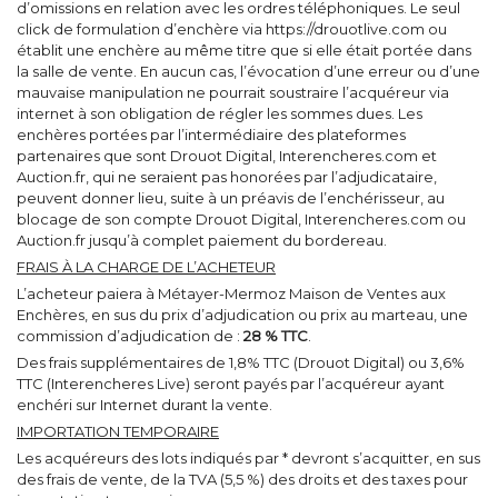
d’omissions en relation avec les ordres téléphoniques. Le seul
click de formulation d’enchère via https://drouotlive.com ou
établit une enchère au même titre que si elle était portée dans
la salle de vente. En aucun cas, l’évocation d’une erreur ou d’une
mauvaise manipulation ne pourrait soustraire l’acquéreur via
internet à son obligation de régler les sommes dues. Les
enchères portées par l’intermédiaire des plateformes
partenaires que sont Drouot Digital, Interencheres.com et
Auction.fr, qui ne seraient pas honorées par l’adjudicataire,
peuvent donner lieu, suite à un préavis de l’enchérisseur, au
blocage de son compte Drouot Digital, Interencheres.com ou
Auction.fr jusqu’à complet paiement du bordereau.
FRAIS À LA CHARGE DE L’ACHETEUR
L’acheteur paiera à Métayer-Mermoz Maison de Ventes aux
Enchères, en sus du prix d’adjudication ou prix au marteau, une
commission d’adjudication de :
28 % TTC
.
Des frais supplémentaires de 1,8% TTC (Drouot Digital) ou 3,6%
TTC (Interencheres Live) seront payés par l’acquéreur ayant
enchéri sur Internet durant la vente.
IMPORTATION TEMPORAIRE
Les acquéreurs des lots indiqués par * devront s’acquitter, en sus
des frais de vente, de la TVA (5,5 %) des droits et des taxes pour