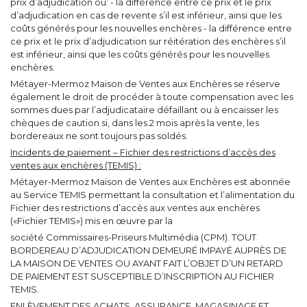
prix d’adjudication ou: - la différence entre ce prix et le prix
d’adjudication en cas de revente s’il est inférieur, ainsi que les
coûts générés pour les nouvelles enchères - la différence entre
ce prix et le prix d’adjudication sur réitération des enchères s’il
est inférieur, ainsi que les coûts générés pour les nouvelles
enchères.
Métayer-Mermoz Maison de Ventes aux Enchères se réserve
également le droit de procéder à toute compensation avec les
sommes dues par l’adjudicataire défaillant ou à encaisser les
chèques de caution si, dans les 2 mois après la vente, les
bordereaux ne sont toujours pas soldés.
Incidents de paiement – Fichier des restrictions d’accès des
ventes aux enchères (TEMIS) :
Métayer-Mermoz Maison de Ventes aux Enchères est abonnée
au Service TEMIS permettant la consultation et l’alimentation du
Fichier des restrictions d’accès aux ventes aux enchères
(«Fichier TEMIS») mis en œuvre par la
société Commissaires-Priseurs Multimédia (CPM). TOUT
BORDEREAU D’ADJUDICATION DEMEURÉ IMPAYÉ AUPRÈS DE
LA MAISON DE VENTES OU AYANT FAIT L’OBJET D’UN RETARD
DE PAIEMENT EST SUSCEPTIBLE D’INSCRIPTION AU FICHIER
TEMIS.
ENLÈVEMENT DES ACHATS, ASSURANCE, MAGASINAGE ET