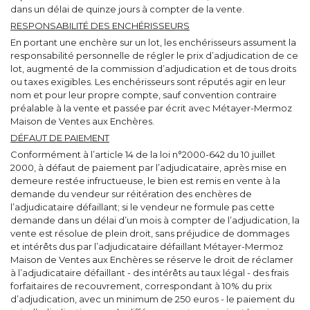
dans un délai de quinze jours à compter de la vente.
RESPONSABILITÉ DES ENCHÉRISSEURS
En portant une enchère sur un lot, les enchérisseurs assument la
responsabilité personnelle de régler le prix d’adjudication de ce
lot, augmenté de la commission d’adjudication et de tous droits
ou taxes exigibles. Les enchérisseurs sont réputés agir en leur
nom et pour leur propre compte, sauf convention contraire
préalable à la vente et passée par écrit avec Métayer-Mermoz
Maison de Ventes aux Enchères.
DÉFAUT DE PAIEMENT
Conformément à l’article 14 de la loi n°2000-642 du 10 juillet
2000, à défaut de paiement par l’adjudicataire, après mise en
demeure restée infructueuse, le bien est remis en vente à la
demande du vendeur sur réitération des enchères de
l’adjudicataire défaillant; si le vendeur ne formule pas cette
demande dans un délai d’un mois à compter de l’adjudication, la
vente est résolue de plein droit, sans préjudice de dommages
et intérêts dus par l’adjudicataire défaillant Métayer-Mermoz
Maison de Ventes aux Enchères se réserve le droit de réclamer
à l’adjudicataire défaillant - des intérêts au taux légal - des frais
forfaitaires de recouvrement, correspondant à 10% du prix
d’adjudication, avec un minimum de 250 euros - le paiement du