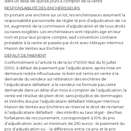
dans un délai de quinze jours à compter de la vente.
RESPONSABILITÉ DES ENCHÉRISSEURS
En portant une enchère sur un lot, les enchérisseurs assument la
responsabilité personnelle de régler le prix d’adjudication de ce
lot, augmenté de la commission d’adjudication et de tous droits
ou taxes exigibles. Les enchérisseurs sont réputés agir en leur
nom et pour leur propre compte, sauf convention contraire
préalable à la vente et passée par écrit avec Métayer-Mermoz
Maison de Ventes aux Enchères.
DÉFAUT DE PAIEMENT
Conformément à l’article 14 de la loi n°2000-642 du 10 juillet
2000, à défaut de paiement par l’adjudicataire, après mise en
demeure restée infructueuse, le bien est remis en vente à la
demande du vendeur sur réitération des enchères de
l’adjudicataire défaillant; si le vendeur ne formule pas cette
demande dans un délai d’un mois à compter de l’adjudication, la
vente est résolue de plein droit, sans préjudice de dommages
et intérêts dus par l’adjudicataire défaillant Métayer-Mermoz
Maison de Ventes aux Enchères se réserve le droit de réclamer
à l’adjudicataire défaillant - des intérêts au taux légal - des frais
forfaitaires de recouvrement, correspondant à 10% du prix
d’adjudication, avec un minimum de 250 euros - le paiement du
prix d’adjudication ou: - la différence entre ce prix et le prix