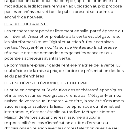
l’adjudication du lot pour leur compte, après le prononcé du
mot adjugé, ledit lot sera remis en adjudication au prix proposé
par les enchérisseurs et tout le public présent sera admis à
enchérir de nouveau.
DEROULE DE LA VENTE
Les enchères sont portées librement en salle, par téléphone ou
sur internet. L’inscription préalable à la vente est obligatoire sur
les plateformes Drouot Digital et Auction.fr. Pour certaines
ventes, Métayer-Mermoz Maison de Ventes aux Enchères se
réserve le droit de demander des garanties bancaires aux
potentiels acheteurs avant la vente.
Le commissaire-priseur garde l’entière maîtrise de la vente. Lui
seul décide de la mise à prix, de l’ordre de présentation des lots
et du pas d’enchères.
LES ENCHÈRES TÉLÉPHONIQUES ET INTERNET
La prise en compte et l’exécution des enchères téléphoniques
et internet est un service gracieux rendu par Métayer-Mermoz
Maison de Ventes aux Enchères. À ce titre, la société n’assumera
aucune responsabilité si la liaison téléphonique ou internet est
interrompue, n’est pas établie ou tardive. Métayer-Mermoz
Maison de Ventes aux Enchères n’assumera aucune
responsabilité en cas d’inexécution au titre d’erreurs ou
d’omissions en relation avec les ordres téléphoniques. Le seul