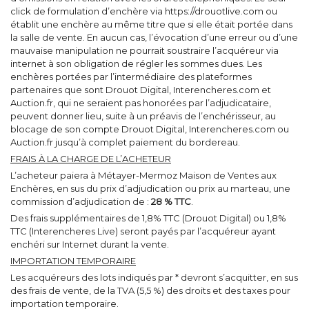
click de formulation d’enchère via https://drouotlive.com ou
établit une enchère au même titre que si elle était portée dans
la salle de vente. En aucun cas, l’évocation d’une erreur ou d’une
mauvaise manipulation ne pourrait soustraire l’acquéreur via
internet à son obligation de régler les sommes dues. Les
enchères portées par l’intermédiaire des plateformes
partenaires que sont Drouot Digital, Interencheres.com et
Auction.fr, qui ne seraient pas honorées par l’adjudicataire,
peuvent donner lieu, suite à un préavis de l’enchérisseur, au
blocage de son compte Drouot Digital, Interencheres.com ou
Auction.fr jusqu’à complet paiement du bordereau.
FRAIS À LA CHARGE DE L’ACHETEUR
L’acheteur paiera à Métayer-Mermoz Maison de Ventes aux
Enchères, en sus du prix d’adjudication ou prix au marteau, une
commission d’adjudication de :
28 % TTC
.
Des frais supplémentaires de 1,8% TTC (Drouot Digital) ou 1,8%
TTC (Interencheres Live) seront payés par l’acquéreur ayant
enchéri sur Internet durant la vente.
IMPORTATION TEMPORAIRE
Les acquéreurs des lots indiqués par * devront s’acquitter, en sus
des frais de vente, de la TVA (5,5 %) des droits et des taxes pour
importation temporaire.