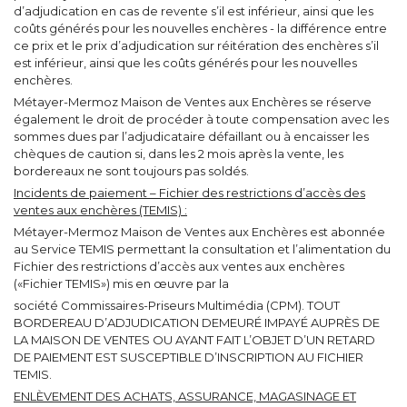
d’adjudication en cas de revente s’il est inférieur, ainsi que les
coûts générés pour les nouvelles enchères - la différence entre
ce prix et le prix d’adjudication sur réitération des enchères s’il
est inférieur, ainsi que les coûts générés pour les nouvelles
enchères.
Métayer-Mermoz Maison de Ventes aux Enchères se réserve
également le droit de procéder à toute compensation avec les
sommes dues par l’adjudicataire défaillant ou à encaisser les
chèques de caution si, dans les 2 mois après la vente, les
bordereaux ne sont toujours pas soldés.
Incidents de paiement – Fichier des restrictions d’accès des
ventes aux enchères (TEMIS) :
Métayer-Mermoz Maison de Ventes aux Enchères est abonnée
au Service TEMIS permettant la consultation et l’alimentation du
Fichier des restrictions d’accès aux ventes aux enchères
(«Fichier TEMIS») mis en œuvre par la
société Commissaires-Priseurs Multimédia (CPM). TOUT
BORDEREAU D’ADJUDICATION DEMEURÉ IMPAYÉ AUPRÈS DE
LA MAISON DE VENTES OU AYANT FAIT L’OBJET D’UN RETARD
DE PAIEMENT EST SUSCEPTIBLE D’INSCRIPTION AU FICHIER
TEMIS.
ENLÈVEMENT DES ACHATS, ASSURANCE, MAGASINAGE ET