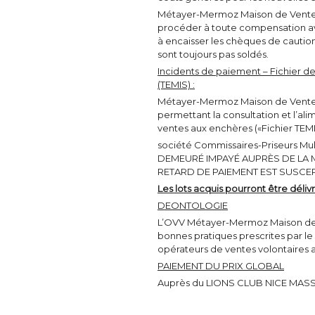
Métayer-Mermoz Maison de Ventes
procéder à toute compensation ave
à encaisser les chèques de caution 
sont toujours pas soldés.
Incidents de paiement – Fichier de
(TEMIS) :
Métayer-Mermoz Maison de Ventes
permettant la consultation et l’ali
ventes aux enchères («Fichier TEMI
société Commissaires-Priseurs 
DEMEURÉ IMPAYÉ AUPRÈS DE LA M
RETARD DE PAIEMENT EST SUSCEPT
Les lots acquis pourront être dél
DEONTOLOGIE
L’OVV Métayer-Mermoz Maison de 
bonnes pratiques prescrites par l
opérateurs de ventes volontaires a
PAIEMENT DU PRIX GLOBAL
Auprès du LIONS CLUB NICE MAS