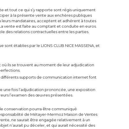
te et tout ce qui s’y rapporte sont régis uniquement
articiper à la présente vente aux enchères publiques
u leurs mandataires, acceptent et adhérent à toutes
La vente est faite au comptant et conduite en euros.
ble des relations contractuelles entre les parties.
ogue sont établies par le LIONS CLUB NICE MASSENA, et
at où ils se trouvent au moment de leur adjudication
perfections.
 différents supports de communication internet font
 une fois l’adjudication prononcée, une exposition
reurs l’examen des œuvres présentées.
t de conservation pourra être communiqué
esponsabilité de Métayer-Mermoz Maison de Ventes
vente, ne saurait être engagée relativement à un
bjet n’aurait pu déceler, et qui aurait nécessité des