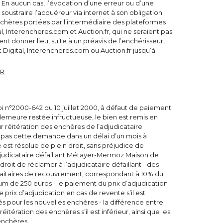
. En aucun cas, l’évocation d’une erreur ou d’une
oustraire l’acquéreur via internet à son obligation
chères portées par l’intermédiaire des plateformes
l, Interencheres.com et Auction.fr, qui ne seraient pas
nt donner lieu, suite à un préavis de l’enchérisseur,
igital, Interencheres.com ou Auction.fr jusqu’à
UR
oi n°2000-642 du 10 juillet 2000, à défaut de paiement
 demeure restée infructueuse, le bien est remis en
 réitération des enchères de l’adjudicataire
le pas cette demande dans un délai d’un mois à
 est résolue de plein droit, sans préjudice de
judicataire défaillant Métayer-Mermoz Maison de
roit de réclamer à l’adjudicataire défaillant - des
forfaitaires de recouvrement, correspondant à 10% du
um de 250 euros - le paiement du prix d’adjudication
le prix d’adjudication en cas de revente s’il est
rés pour les nouvelles enchères - la différence entre
 réitération des enchères s’il est inférieur, ainsi que les
enchères.