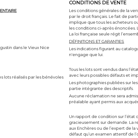
CONDITIONS DE VENTE
MENTAIRE
Les conditions générales de la ven
par le droit français. Le fait de p
implique que tous les acheteurs o
les conditions ci-après énoncées. 
La loi française seule régit l’ensem
DÉFINITIONS ET GARANTIES
ugustin dans le Vieux Nice
Les indications figurant au catal
n'engage que lui.
Tous les lots sont vendus dans l’ét
avec leurs possibles défauts et im
 lots réalisés par les bénévoles
Les photographies publiées sur les
partie intégrante des descriptifs.
Aucune réclamation ne sera admise
préalable ayant permis aux acqué
Un rapport de condition sur l’éta
gracieusement sur demande. La r
aux Enchères ou de l’expert de la 
défaut qu’un examen attentif de l’o