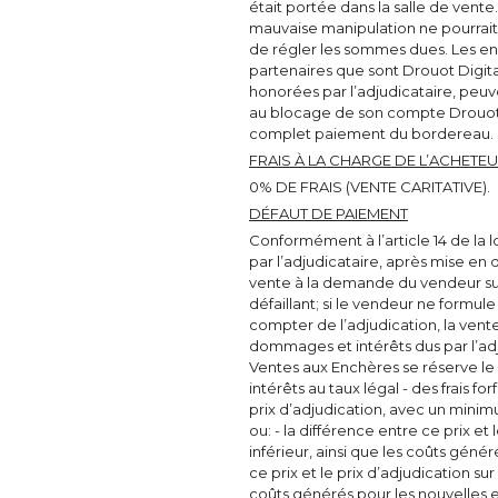
était portée dans la salle de vente
mauvaise manipulation ne pourrait s
de régler les sommes dues. Les en
partenaires que sont Drouot Digita
honorées par l’adjudicataire, peuve
au blocage de son compte Drouot D
complet paiement du bordereau.
FRAIS À LA CHARGE DE L’ACHETE
0% DE FRAIS (VENTE CARITATIVE).
DÉFAUT DE PAIEMENT
Conformément à l’article 14 de la l
par l’adjudicataire, après mise en
vente à la demande du vendeur sur
défaillant; si le vendeur ne formu
compter de l’adjudication, la vente
dommages et intérêts dus par l’ad
Ventes aux Enchères se réserve le d
intérêts au taux légal - des frais 
prix d’adjudication, avec un minim
ou: - la différence entre ce prix et 
inférieur, ainsi que les coûts géné
ce prix et le prix d’adjudication sur
coûts générés pour les nouvelles 