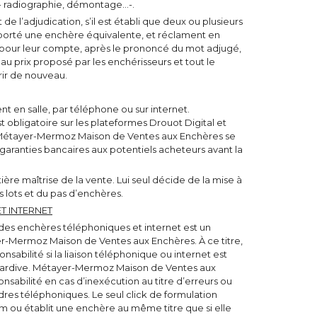
- radiographie, démontage…-.
 l’adjudication, s’il est établi que deux ou plusieurs
porté une enchère équivalente, et réclament en
 pour leur compte, après le prononcé du mot adjugé,
 au prix proposé par les enchérisseurs et tout le
rir de nouveau.
t en salle, par téléphone ou sur internet.
st obligatoire sur les plateformes Drouot Digital et
s, Métayer-Mermoz Maison de Ventes aux Enchères se
garanties bancaires aux potentiels acheteurs avant la
ère maîtrise de la vente. Lui seul décide de la mise à
s lots et du pas d’enchères.
T INTERNET
 des enchères téléphoniques et internet est un
r-Mermoz Maison de Ventes aux Enchères. À ce titre,
sabilité si la liaison téléphonique ou internet est
 tardive. Métayer-Mermoz Maison de Ventes aux
abilité en cas d’inexécution au titre d’erreurs ou
dres téléphoniques. Le seul click de formulation
om ou établit une enchère au même titre que si elle