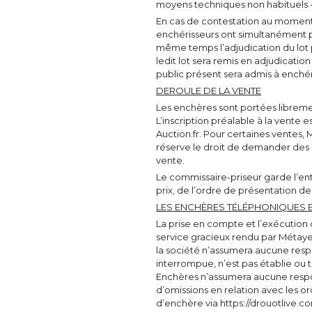
moyens techniques non habituels 
En cas de contestation au moment de
enchérisseurs ont simultanément 
même temps l’adjudication du lot
ledit lot sera remis en adjudication
public présent sera admis à enché
DEROULE DE LA VENTE
Les enchères sont portées libremen
L’inscription préalable à la vente e
Auction.fr. Pour certaines vente
réserve le droit de demander des 
vente.
Le commissaire-priseur garde l’enti
prix, de l’ordre de présentation de
LES ENCHÈRES TÉLÉPHONIQUES E
La prise en compte et l’exécution
service gracieux rendu par Métaye
la société n’assumera aucune respon
interrompue, n’est pas établie ou
Enchères n’assumera aucune respons
d’omissions en relation avec les or
d’enchère via https://drouotlive.c