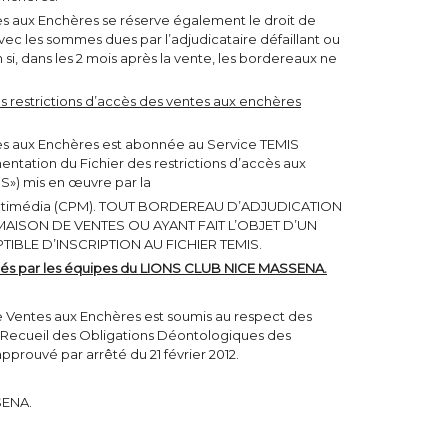
 aux Enchères se réserve également le droit de
c les sommes dues par l’adjudicataire défaillant ou
si, dans les 2 mois après la vente, les bordereaux ne
s restrictions d’accès des ventes aux enchères
 aux Enchères est abonnée au Service TEMIS
mentation du Fichier des restrictions d’accès aux
S») mis en œuvre par la
Multimédia (CPM). TOUT BORDEREAU D’ADJUDICATION
AISON DE VENTES OU AYANT FAIT L’OBJET D’UN
IBLE D’INSCRIPTION AU FICHIER TEMIS.
ivrés par les équipes du LIONS CLUB NICE MASSENA.
Ventes aux Enchères est soumis au respect des
e Recueil des Obligations Déontologiques des
pprouvé par arrêté du 21 février 2012.
SENA.