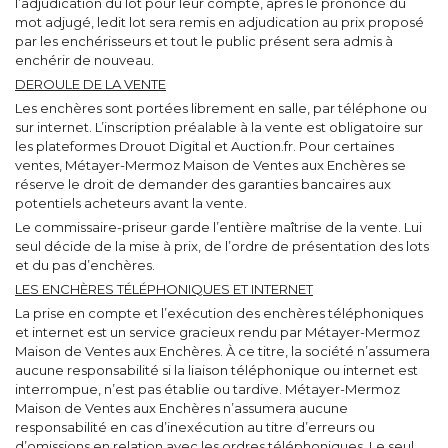
l’adjudication du lot pour leur compte, après le prononcé du
mot adjugé, ledit lot sera remis en adjudication au prix proposé
par les enchérisseurs et tout le public présent sera admis à
enchérir de nouveau.
DEROULE DE LA VENTE
Les enchères sont portées librement en salle, par téléphone ou
sur internet. L’inscription préalable à la vente est obligatoire sur
les plateformes Drouot Digital et Auction.fr. Pour certaines
ventes, Métayer-Mermoz Maison de Ventes aux Enchères se
réserve le droit de demander des garanties bancaires aux
potentiels acheteurs avant la vente.
Le commissaire-priseur garde l’entière maîtrise de la vente. Lui
seul décide de la mise à prix, de l’ordre de présentation des lots
et du pas d’enchères.
LES ENCHÈRES TÉLÉPHONIQUES ET INTERNET
La prise en compte et l’exécution des enchères téléphoniques
et internet est un service gracieux rendu par Métayer-Mermoz
Maison de Ventes aux Enchères. À ce titre, la société n’assumera
aucune responsabilité si la liaison téléphonique ou internet est
interrompue, n’est pas établie ou tardive. Métayer-Mermoz
Maison de Ventes aux Enchères n’assumera aucune
responsabilité en cas d’inexécution au titre d’erreurs ou
d’omissions en relation avec les ordres téléphoniques. Le seul