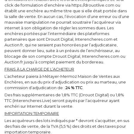
click de formulation d’enchère via https://drouotlive.com ou
établit une enchère au même titre que si elle était portée dans
la salle de vente. En aucun cas, l’évocation d’une erreur ou d’une
mauvaise manipulation ne pourrait soustraire l’acquéreur via
internet à son obligation de régler les sommes dues. Les
enchères portées par l’intermédiaire des plateformes
partenaires que sont Drouot Digital, Interencheres.com et
Auction.fr, qui ne seraient pas honorées par l’adjudicataire,
peuvent donner lieu, suite à un préavis de l’enchérisseur, au
blocage de son compte Drouot Digital, Interencheres.com ou
Auction.fr jusqu’à complet paiement du bordereau.
FRAIS À LA CHARGE DE L’ACHETEUR
L’acheteur paiera à Métayer-Mermoz Maison de Ventes aux
Enchères, en sus du prix d’adjudication ou prix au marteau, une
commission d’adjudication de :
24 % TTC
.
Des frais supplémentaires de 1,8% TTC (Drouot Digital) ou 1,8%
TTC (Interencheres Live) seront payés par l’acquéreur ayant
enchéri sur Internet durant la vente.
IMPORTATION TEMPORAIRE
Les acquéreurs des lots indiqués par * devront s’acquitter, en sus
des frais de vente, de la TVA (5,5 %) des droits et des taxes pour
importation temporaire.