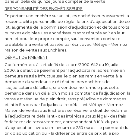
dans un délai de quinze jours à compter de la vente.
RESPONSABILITÉ DES ENCHÉRISSEURS
En portant une enchère sur un lot, les enchérisseurs assument la
responsabilité personnelle de régler le prix d’adjudication de ce
lot, augmenté de la commission d’adjudication et de tous droits
ou taxes exigibles. Les enchérisseurs sont réputés agir en leur
nom et pour leur propre compte, sauf convention contraire
préalable à la vente et passée par écrit avec Métayer-Mermoz
Maison de Ventes aux Enchères.
DÉFAUT DE PAIEMENT
Conformément à l’article 14 de la loi n°2000-642 du 10 juillet
2000, à défaut de paiement par l’adjudicataire, après mise en
demeure restée infructueuse, le bien est remis en vente à la
demande du vendeur sur réitération des enchères de
l’adjudicataire défaillant; si le vendeur ne formule pas cette
demande dans un délai d’un mois à compter de l’adjudication, la
vente est résolue de plein droit, sans préjudice de dommages
et intérêts dus par l’adjudicataire défaillant Métayer-Mermoz
Maison de Ventes aux Enchères se réserve le droit de réclamer
à l’adjudicataire défaillant - des intérêts au taux légal - des frais
forfaitaires de recouvrement, correspondant à 10% du prix
d’adjudication, avec un minimum de 250 euros - le paiement du
prix d’adjudication ou: - la différence entre ce prix et le prix