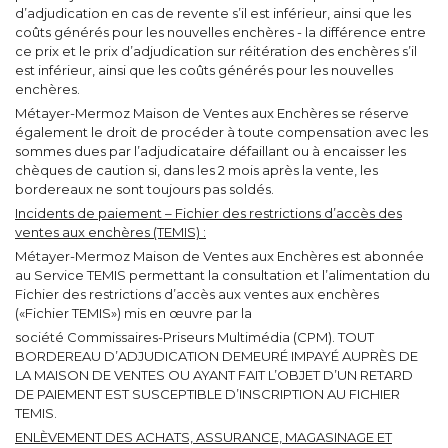
d’adjudication en cas de revente s’il est inférieur, ainsi que les
coûts générés pour les nouvelles enchères - la différence entre
ce prix et le prix d’adjudication sur réitération des enchères s’il
est inférieur, ainsi que les coûts générés pour les nouvelles
enchères.
Métayer-Mermoz Maison de Ventes aux Enchères se réserve
également le droit de procéder à toute compensation avec les
sommes dues par l’adjudicataire défaillant ou à encaisser les
chèques de caution si, dans les 2 mois après la vente, les
bordereaux ne sont toujours pas soldés.
Incidents de paiement – Fichier des restrictions d’accès des
ventes aux enchères (TEMIS) :
Métayer-Mermoz Maison de Ventes aux Enchères est abonnée
au Service TEMIS permettant la consultation et l’alimentation du
Fichier des restrictions d’accès aux ventes aux enchères
(«Fichier TEMIS») mis en œuvre par la
société Commissaires-Priseurs Multimédia (CPM). TOUT
BORDEREAU D’ADJUDICATION DEMEURÉ IMPAYÉ AUPRÈS DE
LA MAISON DE VENTES OU AYANT FAIT L’OBJET D’UN RETARD
DE PAIEMENT EST SUSCEPTIBLE D’INSCRIPTION AU FICHIER
TEMIS.
ENLÈVEMENT DES ACHATS, ASSURANCE, MAGASINAGE ET