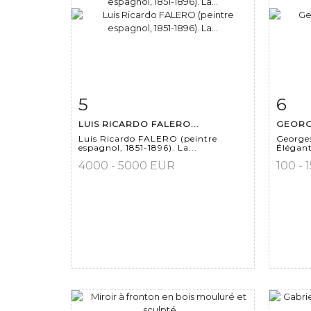
5
6
Fiche détaillée
Zoom
Fiche
LUIS RICARDO FALERO...
GEORGE
Luis Ricardo FALERO (peintre
George
espagnol, 1851-1896). La...
Élégant
4000 - 5000 EUR
100 - 