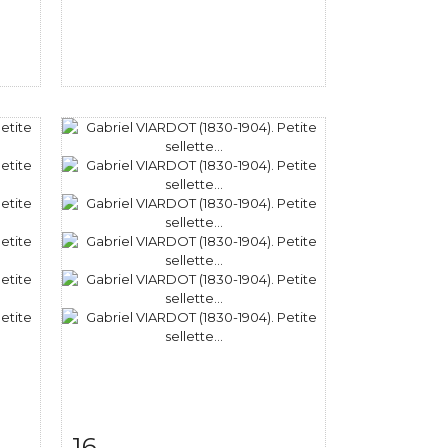
16
m
Fiche détaillée
Zoom