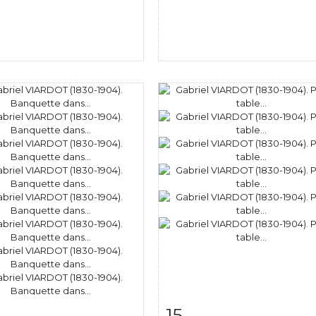
15
 détaillée
Zoom
Fiche détaillée
Zoo