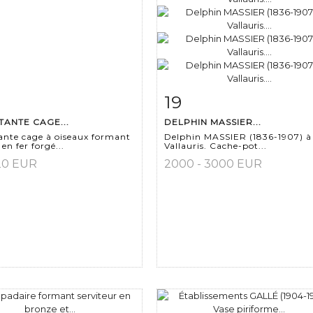
19
 détaillée
Zoom
Fiche détaillée
Zoo
ANTE CAGE...
DELPHIN MASSIER...
ante cage à oiseaux formant
Delphin MASSIER (1836-1907) à
en fer forgé...
Vallauris. Cache-pot...
120 EUR
2000 - 3000 EUR