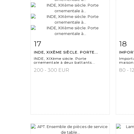
17
18
Fiche détaillée
Zoom
Fiche
INDE, XIXÈME SIÈCLE. PORTE...
IMPORT
INDE, XIXème siècle. Porte
Import
ornementale à deux battants...
maison 
200 - 300 EUR
80 - 