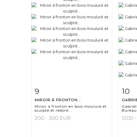
9
10
Fiche détaillée
Zoom
Fiche
MIROIR À FRONTON...
GABRIE
Miroir à fronton en bois mouluré et
Gabrie
sculpté et redoré...
Bureau 
200 - 300 EUR
1200 