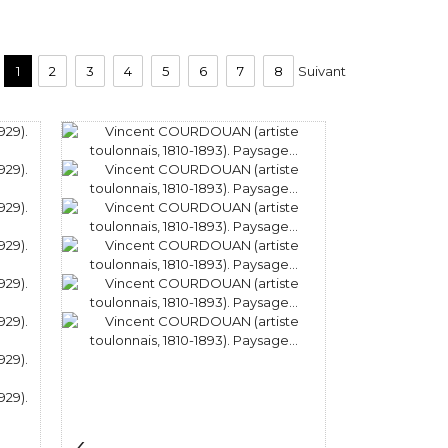
1
2
3
4
5
6
7
8
Suivant
m
Fiche détaillée
Zoom