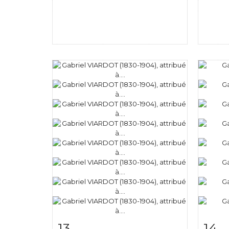
13
14
Fiche détaillée
Zoom
Fiche