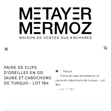
PAIRE DE CLIPS
Result
D'OREILLES EN OR
Paire de clips d'oreilles en or
JAUNE ET CABOCHONS
jaune et cabochons de turquo - Lot
DE TURQUO - LOT 184
184
Lot n° 184