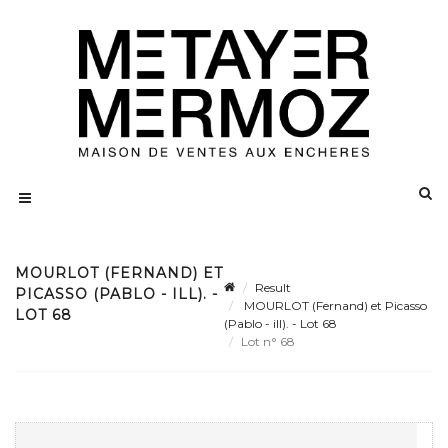
MOURLOT (FERNAND) ET
Result
PICASSO (PABLO - ILL). -
MOURLOT (Fernand) et Picasso
LOT 68
(Pablo - ill). - Lot 68
Lot n° 68