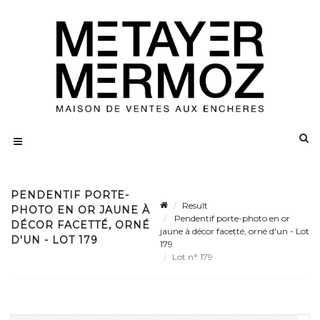
PENDENTIF PORTE-
Result
PHOTO EN OR JAUNE À
Pendentif porte-photo en or
DÉCOR FACETTÉ, ORNÉ
jaune à décor facetté, orné d'un - Lot
D'UN - LOT 179
179
Lot n° 179