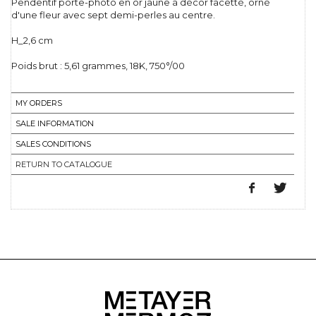
Pendentif porte-photo en or jaune à décor facetté, orné
d'une fleur avec sept demi-perles au centre.
H_2,6 cm
Poids brut : 5,61 grammes, 18K, 750°/00
MY ORDERS
SALE INFORMATION
SALES CONDITIONS
RETURN TO CATALOGUE