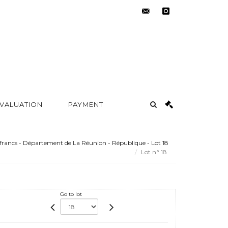
contact@metayer-
instagram
auction.com
 VALUATION
PAYMENT
francs - Département de La Réunion - République - Lot 18
Lot n° 18
Go to lot