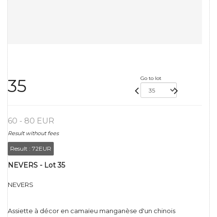
Go to lot
35
60 - 80 EUR
Result without fees
Result :
72EUR
NEVERS - Lot 35
NEVERS
Assiette à décor en camaïeu manganèse d'un chinois