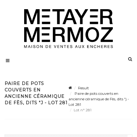
PAIRE DE POTS
Result
COUVERTS EN
Paire de pots couverts en
ANCIENNE CÉRAMIQUE
ancienne céramique de Fès, dits "j -
DE FÈS, DITS "J - LOT 281
Lot 281
Lot n° 281