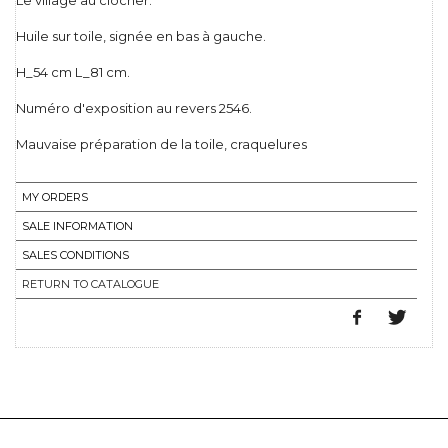
Le village au clocher.
Huile sur toile, signée en bas à gauche.
H_54 cm L_81 cm.
Numéro d'exposition au revers 2546.
Mauvaise préparation de la toile, craquelures
MY ORDERS
SALE INFORMATION
SALES CONDITIONS
RETURN TO CATALOGUE