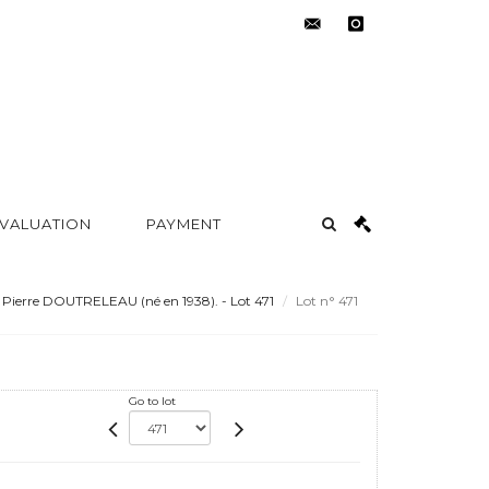
contact@metayer-
instagram
auction.com
 VALUATION
PAYMENT
Pierre DOUTRELEAU (né en 1938). - Lot 471
Lot n° 471
Go to lot