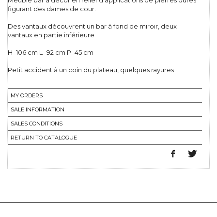
Meuble bar à décor en relief d'applications de pierres dures
figurant des dames de cour.
Des vantaux découvrent un bar à fond de miroir, deux
vantaux en partie inférieure
H_106 cm L_92 cm P_45 cm
Petit accident à un coin du plateau, quelques rayures
MY ORDERS
SALE INFORMATION
SALES CONDITIONS
RETURN TO CATALOGUE