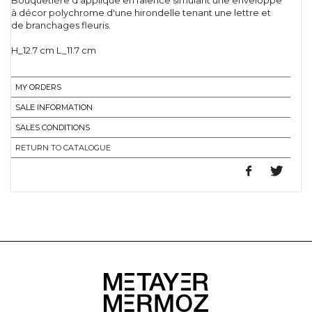
Bouquetière d'applique en faience simulant une enveloppe
à décor polychrome d'une hirondelle tenant une lettre et
de branchages fleuris.
H_12.7 cm L_11.7 cm
MY ORDERS
SALE INFORMATION
SALES CONDITIONS
RETURN TO CATALOGUE