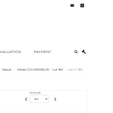
contact@metayer-
instagram
auction.com
 VALUATION
PAYMENT
Result
Alfred GOUVERNEUR. - Lot 189
Lot n° 189
Go to lot