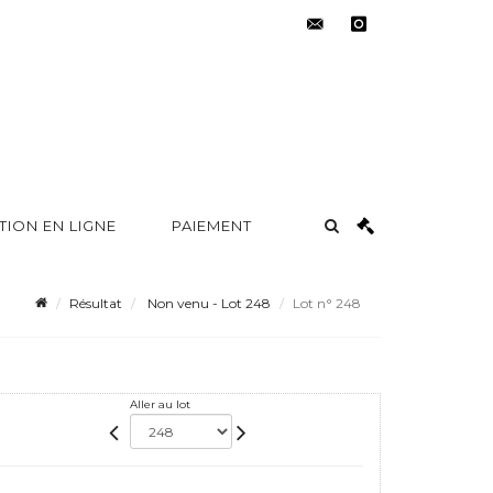
contact@metayer-
instagram
auction.com
TION EN LIGNE
PAIEMENT
Résultat
Non venu - Lot 248
Lot n° 248
Aller au lot