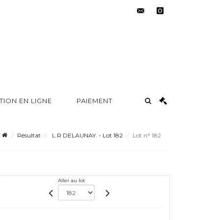
contact@metayer-
instagram
auction.com
TION EN LIGNE
PAIEMENT
Résultat
L.R DELAUNAY. - Lot 182
Lot n° 182
Aller au lot