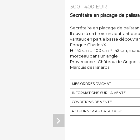
300 - 400 EUR
Secrétaire en placage de paliss
Secrétaire en placage de palissand
Il ouvre à un tiroir, un abattant déc
vantaux en partie basse découvrant
Epoque Charles X.
H_145 cm L_100 cm P_42 cm, manqu
morceau dans un angle
Provenance : Château de Grignols
Marquis des Isnards.
MES ORDRES D'ACHAT
INFORMATIONS SUR LA VENTE
CONDITIONS DE VENTE
RETOURNER AU CATALOGUE