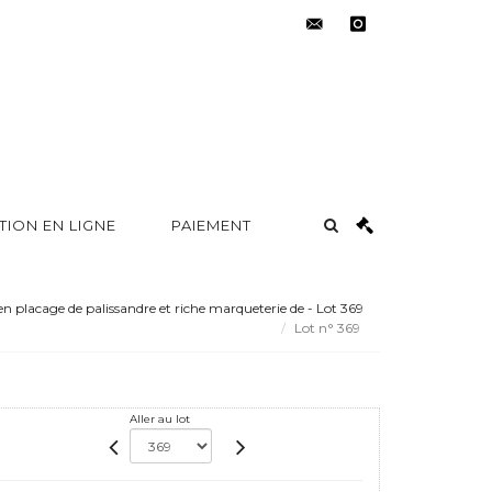
contact@metayer-
instagram
auction.com
TION EN LIGNE
PAIEMENT
en placage de palissandre et riche marqueterie de - Lot 369
Lot n° 369
Aller au lot