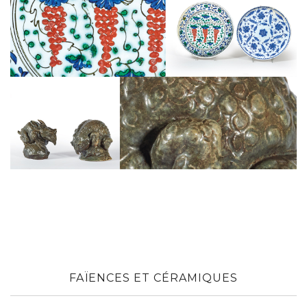
Jean-Joseph CARRIÈS (1855-1894).
Grenouille.
ADJUGE 213 000 €
Record mondial pour l’artiste.
Un objet pour amateurs éclairés découvert dans la pénom
FAÏENCES ET CÉRAMIQUES