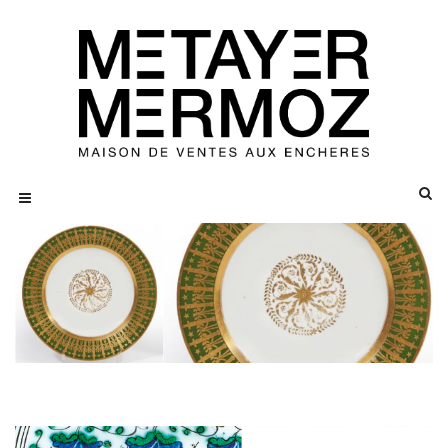
SEVRES
Rare assiette du service particulier
de l'Empereur Napoléon 1er