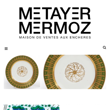
SEVRES
Rare assiette du service particulier
de l'Empereur Napoléon 1er