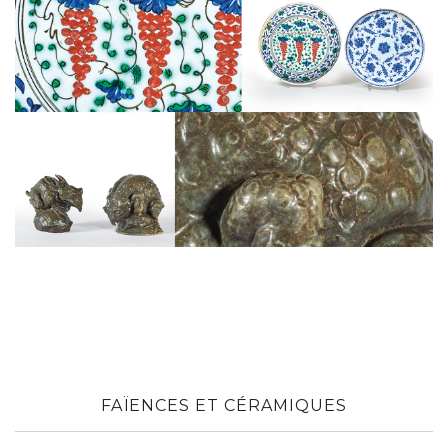
Jean-Joseph CARRIÈS (1855-1894).
Grenouille.
ADJUGE 213 000 €
Record mondial pour l’artiste.
Un objet pour amateurs éclairés découvert dans la pénom
FAÏENCES ET CÉRAMIQUES