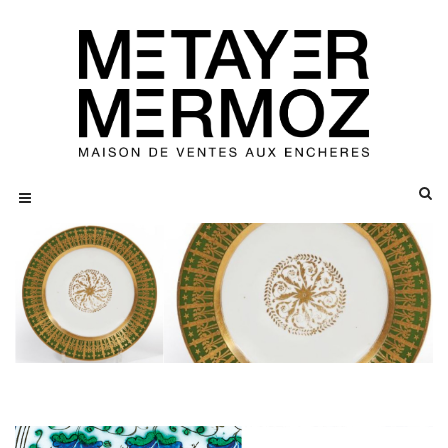
SEVRES
Rare assiette du service particulier
de l'Empereur Napoléon 1er