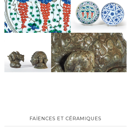
Jean-Joseph CARRIÈS (1855-1894).
Grenouille.
ADJUGE 213 000 €
Record mondial pour l’artiste.
Un objet pour amateurs éclairés découvert dans la pénom
FAÏENCES ET CÉRAMIQUES